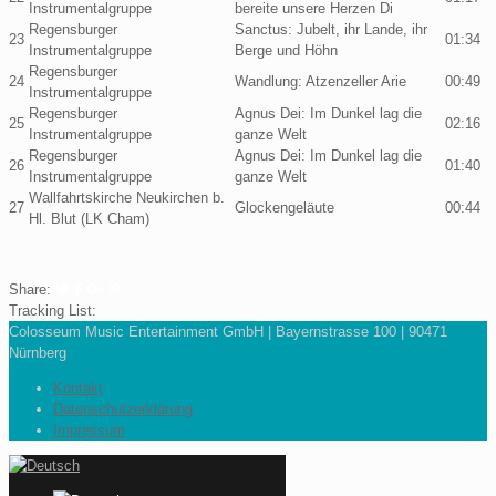
Instrumentalgruppe
bereite unsere Herzen Di
Regensburger
Sanctus: Jubelt, ihr Lande, ihr
23
01:34
Instrumentalgruppe
Berge und Höhn
Regensburger
24
Wandlung: Atzenzeller Arie
00:49
Instrumentalgruppe
Regensburger
Agnus Dei: Im Dunkel lag die
25
02:16
Instrumentalgruppe
ganze Welt
Regensburger
Agnus Dei: Im Dunkel lag die
26
01:40
Instrumentalgruppe
ganze Welt
Wallfahrtskirche Neukirchen b.
27
Glockengeläute
00:44
Hl. Blut (LK Cham)
Share:
Tracking List:
Colosseum Music Entertainment GmbH | Bayernstrasse 100 | 90471
Nürnberg
Kontakt
Datenschutzerklärung
Impressum