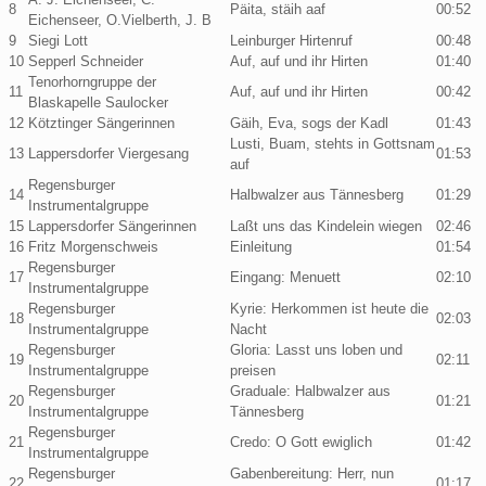
8
Päita, stäih aaf
00:52
Eichenseer, O.Vielberth, J. B
9
Siegi Lott
Leinburger Hirtenruf
00:48
10
Sepperl Schneider
Auf, auf und ihr Hirten
01:40
Tenorhorngruppe der
11
Auf, auf und ihr Hirten
00:42
Blaskapelle Saulocker
12
Kötztinger Sängerinnen
Gäih, Eva, sogs der Kadl
01:43
Lusti, Buam, stehts in Gottsnam
13
Lappersdorfer Viergesang
01:53
auf
Regensburger
14
Halbwalzer aus Tännesberg
01:29
Instrumentalgruppe
15
Lappersdorfer Sängerinnen
Laßt uns das Kindelein wiegen
02:46
16
Fritz Morgenschweis
Einleitung
01:54
Regensburger
17
Eingang: Menuett
02:10
Instrumentalgruppe
Regensburger
Kyrie: Herkommen ist heute die
18
02:03
Instrumentalgruppe
Nacht
Regensburger
Gloria: Lasst uns loben und
19
02:11
Instrumentalgruppe
preisen
Regensburger
Graduale: Halbwalzer aus
20
01:21
Instrumentalgruppe
Tännesberg
Regensburger
21
Credo: O Gott ewiglich
01:42
Instrumentalgruppe
Regensburger
Gabenbereitung: Herr, nun
22
01:17