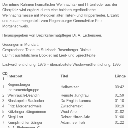
Der intime Rahmen heimatlicher Weihnachts- und Hirtenlieder aus der
Oberpfalz wird ergänzt durch eine bairisch-egerländische
Weihnachtsmesse mit Melodien alter Hirten- und Krippenlieder. Erzählt
und zusammengestellt vom Regensburger Generalvikar Fritz
Morgenschweis.
Herausgegeben von Bezirksheimatpfleger Dr. A. Eichenseer.
Gesungen in Mundart.
Gesprochene Texte im Sulzbach-Rosenberger Dialekt.
CD mit ausführlichem Booklet mit Lied- und Sprechtexte
Erstveröffentlichung: 1976 – überarbeitete Wiederveröffentlichung: 1995
CD
Interpret
Titel
Länge
1
Regensburger
1
Halbwalzer
00:42
Instrumentalgruppe
2
Weihrauch-Deandln
Reinste Jungfrau
01:59
3
Blaskapelle Saulocker
Da Engl is kumma
01:10
4
Fritz Morgenschweis
Zwischentext
00:19
5
Kötztinger Sängerinnen
Woid-Arie
01:02
6
Siegi Lott
Rohrer Hirten-Arie
01:00
7
Kumpfmühler Sänger
Adam, sei froh
01:22
A. J. Eichenseer, C.