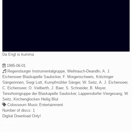
Da Engl is kumma
1995-06-01
Regensburger Instrumentalgruppe, Weihrauch-Deandln, A. J.
Eichenseer Blaskapelle Saulocker, F. Morgenschweis, Kötztinger
Sängerinnen, Siegi Lott, Kumpfmühler Sänger, W. Seitz, A. J. Eichenseer,
C. Eichenseer, O. Vielberth, J. Baer, S. Schneider, B. Meyer,
Tenorhorngruppe der Blaskapelle Saulocker, Lappersdorfer Viergesang, W.
Seitz, Kirchenglocken Heilig Blut
Colosseum Music Entertainment
Number of discs:
1
Digital Download Only!
amazon
itunes